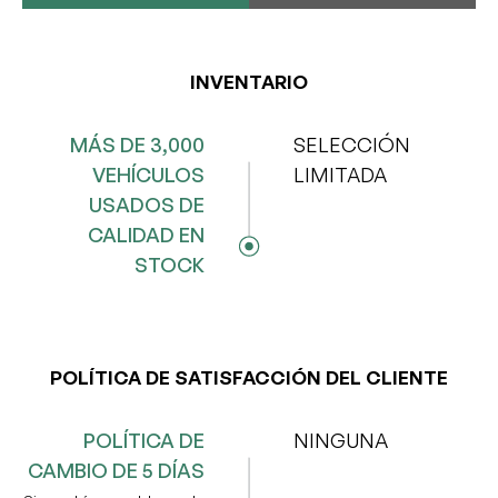
Describe cómo reproducir el problema.
INVENTARIO
MÁS DE 3,000
SELECCIÓN
URL de la página
VEHÍCULOS
LIMITADA
USADOS DE
CALIDAD EN
URL de captura de pantalla
STOCK
Comparte un enlace a una captura de pantalla o un vídeo
que muestre el problema (opcional). Puedes subir el
archivo a servicios como Google Drive, Dropbox, Imgur o
OneDrive y pegar aquí el enlace para compartir.
POLÍTICA DE SATISFACCIÓN DEL CLIENTE
POLÍTICA DE
NINGUNA
Enviar
CAMBIO DE 5 DÍAS