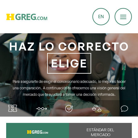
EN
HAZ LO CORRECTO
Informar un problema
ELIGE
¡Nos comprometemos a mejorar nuestro servicio!
Si ha encontrado algún problema o error, complete
este formulario.
Para asegurarte de elegir el concesionario adecuado, lo mejor es hacer
Sus comentarios nos ayudarán a mejorar la
una comparación. A continuación te ofrecemos una visión general del
plataforma.
mercado que te ayudará a tomar una decisión informada.
Email
Tipo de problema
ESTÁNDAR DEL
MERCADO