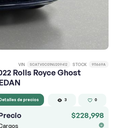
VIN
STOCK
SCATV0C01NU209412
911669A
022 Rolls Royce Ghost
EDAN
Detalles de precios
3
0
Precio
$228,998
Cargos