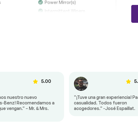
s
Power Mirror(s)
Luces colgantes
Completo
Intermittent Wipers
Wipers
Remote Trunk Release
Ver la lista completa (PDF)
*Ejemplo de un informe de inspección solamente.
g Lights
Automatic Headlights
s
AM/FM Stereo
stem
Satellite Radio
nection
Auxiliary Audio Input
e Media
Requires Subscription
5.00
5
l Audio
Bluetooth Connection
ger Seat
Bucket Seats
os nuestro nuevo
“¡Tuve una gran experiencia! P
s-Benz! Recomendamos a
casualidad. Todos fueron
ble Lumbar
Passenger Adjustable
Lumbar
ue vengan.” – Mr. & Mrs.
acogedores.” -José Espaillat.
$228,998
ger Seat
Heated Rear Seat(s)
-9%
eering Wheel
Trip Computer
Leather Steering Wheel