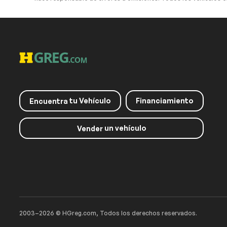
Driver Air Bag
Passenger Air
Front Head Air Bag
Rear Head Air 
Knee Air Bag
Child Safety L
Extra
Stability Control
tu Vehículo
Financiamiento
Encuentra
un vehículo
Vender
Entertainment
Night Vision
2003–2026 © HGreg.com, Todos los derechos reservados.