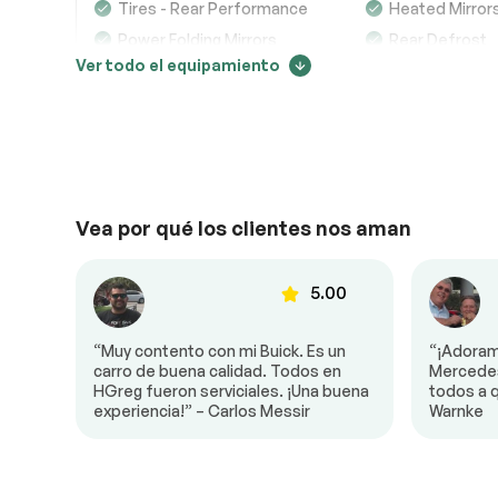
Tires - Rear Performance
Heated Mirror
Sistema eléctrico
Completo
Power Folding Mirrors
Rear Defrost
Ver todo el equipamiento
Variable Speed
Rain Sensing 
Accesorios
Completo
Intermittent Wipers
Seguimiento de la evolución de los precios
Iluminación
Completo
Power Liftgate
Daytime Runnin
Headlights-Auto-Leveling
LED Headlight
255503
CD Player
Navigation Sy
MP3 Capability
Bluetooth Con
Vea por qué los clientes nos aman
HD Radio
Hard Disk Driv
Storage
246666
00
5.00
MP3 Capability
Steering Whee
Controls
Power Driver Seat
Power Passen
o.
“Muy contento con mi Buick. Es un
“¡Adoram
todos
carro de buena calidad. Todos en
Mercede
Heated Front Seat(s)
Driver Adjusta
237830
Vega
HGreg fueron serviciales. ¡Una buena
todos a q
experiencia!” – Carlos Messir
Warnke
Seat Memory
Power Passen
Rear Bench Seat
Adjustable St
Power Windows
WiFi Hotspot
228993