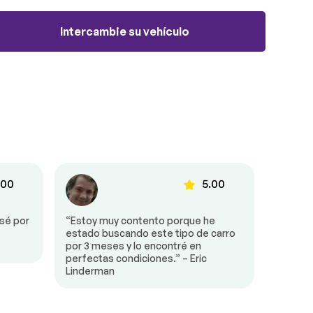
Intercambie su vehículo
.00
5.00
asé por
“Estoy muy contento porque he
“Me sen
estado buscando este tipo de carro
vendedo
por 3 meses y lo encontré en
Pasé ho
perfectas condiciones.” – Eric
enseñab
Linderman
muy agr
tiempo.