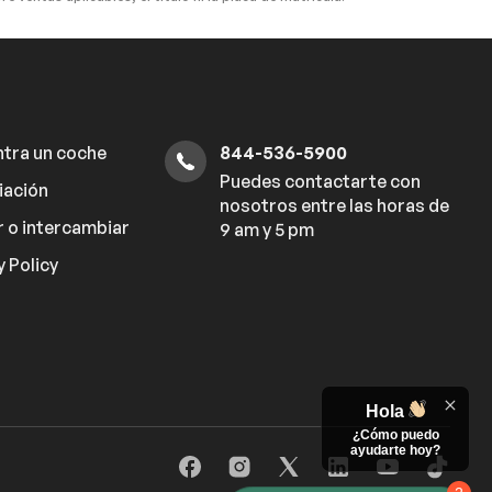
tra un coche
844-536-5900
Puedes contactarte con
iación
nosotros entre las horas de
 o intercambiar
9 am y 5 pm
y Policy
Hola
¿Cómo puedo
ayudarte hoy?