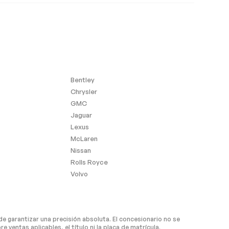
Bentley
Chrysler
GMC
Jaguar
Lexus
McLaren
Nissan
Rolls Royce
Volvo
de garantizar una precisión absoluta. El concesionario no se
ventas aplicables, el título ni la placa de matrícula.