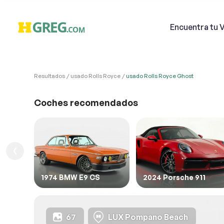
Encuentra
tu 
Resultados
usado Rolls Royce
usado Rolls Royce Ghost
VÉHI
Ven
Coches recomendados
1. Veh
Email
1. Int
1. Lle
1974 BMW E9 CS
2024 Porsche 911
Descri
67
LUX Pompano Beach
2. Co