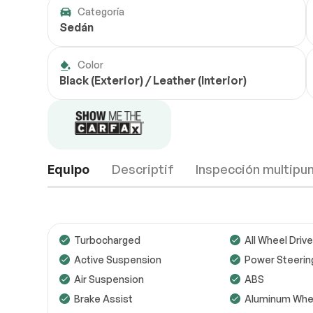
Categoría
Sedán
Color
Black (Exterior) / Leather (Interior)
Equipo
Descriptif
Inspección multipu
Turbocharged
All Wheel Drive
Active Suspension
Power Steerin
Air Suspension
ABS
Motor
Completo
Brake Assist
Aluminum Whe
Transmisión
Completo