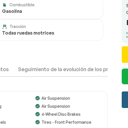
Combustible
Gasolina
Tracción
Todas ruedas motrices
N
t
ntos
Seguimiento de la evolución de los precios
Air Suspension
g
Air Suspension
4-Wheel Disc Brakes
Ruedas
Completo
els
Tires - Front Performance
Frenos
Completo