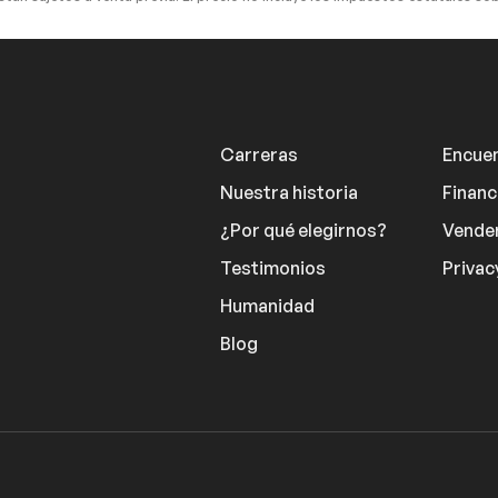
 Bag
Front Side Air Bag
Bag
Passenger Air Bag Sensor
ocks
Back-Up Camera
Carreras
Encuen
Nuestra historia
Financ
¿Por qué elegirnos?
Vender
Testimonios
Privac
Humanidad
Blog