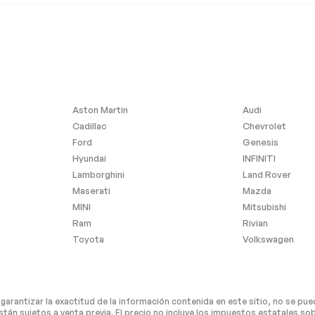
Power Door Locks
Adaptive Cruise Control
C
A/C
Woodgrain Interior Trim
 Rearview
Driver Vanity Mirror
Aston Martin
Audi
ted Vanity
Passenger Illuminated
Cadillac
Chevrolet
Visor Mirror
Ford
Genesis
Seat Memory
Hyundai
INFINITI
stem
Smart Device Integration
Lamborghini
Land Rover
cks
Trip Computer
Maserati
Mazda
MINI
Mitsubishi
Seat Memory
Ram
Rivian
Traction Control
Toyota
Volkswagen
Requires Subscription
itor
Cross-Traffic Alert
Assist
Lane Departure Warning
arantizar la exactitud de la información contenida en este sitio, no se pue
 Warning
Tire Pressure Monitor
n sujetos a venta previa. El precio no incluye los impuestos estatales sobre 