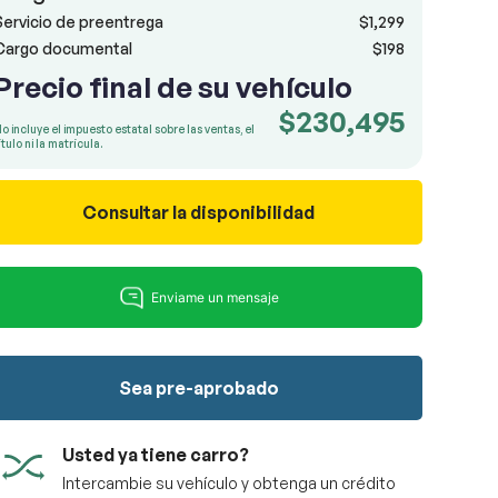
Servicio de preentrega
$1,299
Cargo documental
$198
Precio final de su vehículo
$230,495
o incluye el impuesto estatal sobre las ventas, el
ítulo ni la matrícula.
Consultar la disponibilidad
Sea pre-aprobado
Usted ya tiene carro?
Intercambie su vehículo y obtenga un crédito