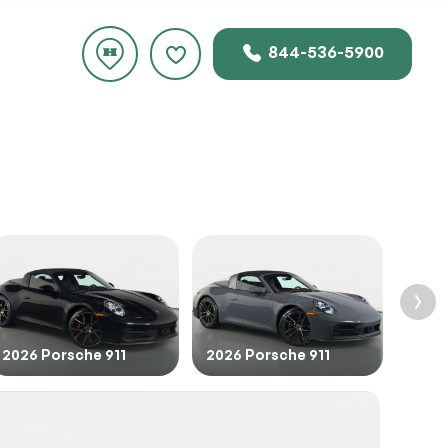
844-536-5900
s
ecio
.
2026 Porsche 911
2026 Porsche 911
2026