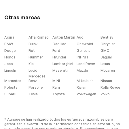
Camera Rear
Headlights
Front fog lights
Fully automatic
headlights
Otras marcas
Panic alarm
Security system
Speed control
Remote Engine
Starter - Key Start
Acura
Alfa Romeo
Aston Martin
Audi
Bentley
BMW
Buick
Cadillac
Chevrolet
Chrysler
Auto-Dimming
Bumpers: body-
Exterior Mirror
color
Dodge
Fiat
Ford
Genesis
GMC
w/Approach Light
Honda
Hummer
Hyundai
INFINITI
Jaguar
Heated door mirrors
Power door mirrors
Jeep
Kia
Lamborghini
Land Rover
Lexus
Rear Bumper Cover
Roof rack
Lincoln
Lucid
Maserati
Mazda
McLaren
Mercedes
Spoiler
Steering Wheel
Mercedes
Benz
MINI
Mitsubishi
Nissan
Paddle Shift Control
Switches
Polestar
Porsche
Ram
Rivian
Rolls Royce
Subaru
Tesla
Toyota
Volkswagen
Volvo
Turn signal indicator
All-Weather Floor
mirrors
Liners
Auto-Dimming
Driver door bin
Mirror w/Compass &
HomeLink
* Aunque se han realizado todos los esfuerzos razonables para
garantizar la exactitud de la información contenida en este sitio, no
Driver vanity mirror
Front reading lights
se puede garantizar una precisión absoluta. El concesionario no se