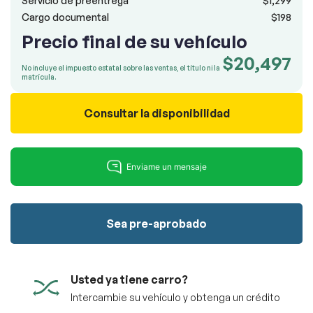
Servicio de preentrega
$1,299
100% SÉCURITAIRE
¡No se requiere tarjeta de crédito!
Reserve su
Cargo documental
$198
Enviar
vehículo totalmente gratis.
Precio final de su vehículo
Soumettre l'information
$20,497
No incluye el impuesto estatal sobre las ventas, el título ni la
matrícula.
RESERVAR
Consultar la disponibilidad
Sea pre-aprobado
Usted ya tiene carro?
Intercambie su vehículo y obtenga un crédito