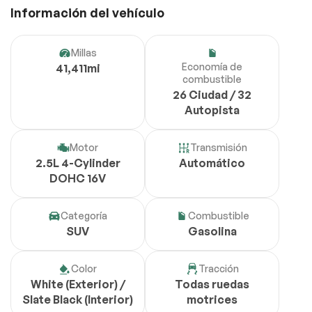
Información del vehículo
Millas
Economía de
41,411mi
combustible
26 Ciudad / 32
Autopista
Motor
Transmisión
2.5L 4-Cylinder
Automático
DOHC 16V
Categoría
Combustible
SUV
Gasolina
Color
Tracción
White (Exterior) /
Todas ruedas
Slate Black (Interior)
motrices