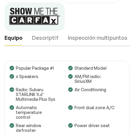
Equipo
Descriptif
Inspección multipuntos
Popular Package #1
Standard Model
6 Speakers
AM/FM radio:
SiriusXM
Motor
Completo
Radio: Subaru
Air Conditioning
STARLINK 11.6"
Transmisión
Completo
Multimedia Plus Sys
Automatic
Front dual zone A/C
Sistema eléctrico
Completo
temperature
control
Accesorios
Completo
Rear window
Power driver seat
defroster
Iluminación
Completo