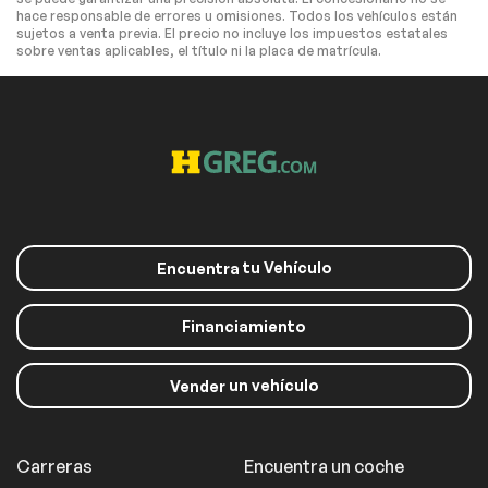
hace responsable de errores u omisiones. Todos los vehículos están
Illuminated entry
Leather Shift Knob
sujetos a venta previa. El precio no incluye los impuestos estatales
Leather steering
Outside
sobre ventas aplicables, el título ni la placa de matrícula.
wheel
temperature display
Overhead console
Passenger vanity
mirror
Rear seat center
Tachometer
armrest
Telescoping
Tilt steering wheel
steering wheel
Cloth Upholstery
Front Bucket Seats
tu Vehículo
Encuentra
Heated Front
Heated front seats
Bucket Seats
Split folding rear
Front Center
Financiamiento
seat
Armrest w/Storage
Passenger door bin
Alloy wheels
un vehículo
Vender
Wheels: 17" x 7J
Rear window wiper
Black Aluminum
Alloy
Variably intermittent
3.90 Axle Ratio
Carreras
Encuentra un coche
wipers