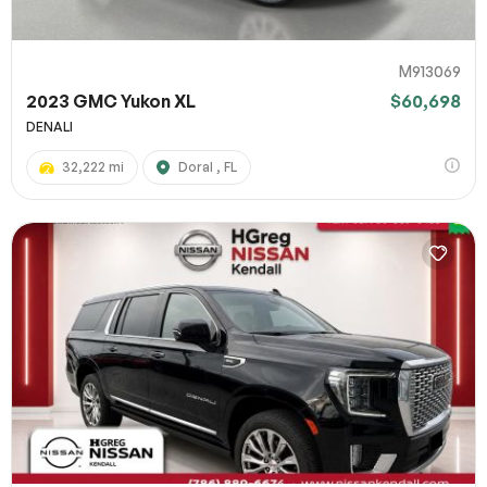
M913069
2023 GMC Yukon XL
$60,698
DENALI
32,222 mi
Doral , FL