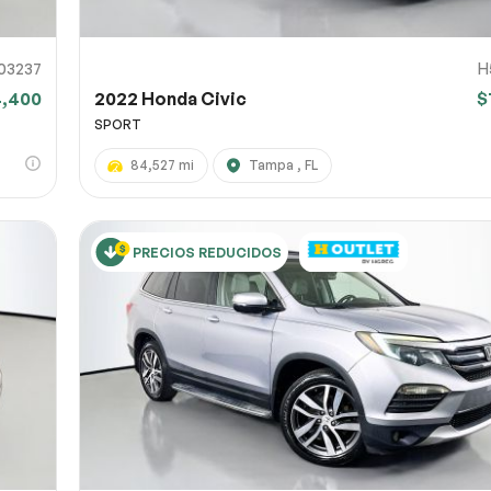
03237
H
4,400
2022 Honda Civic
$
SPORT
84,527 mi
Tampa , FL
PRECIOS REDUCIDOS