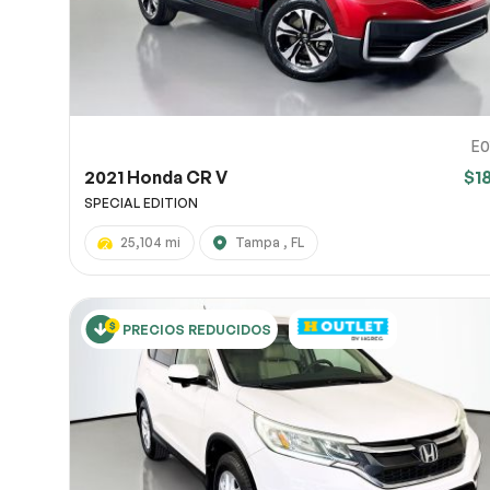
E0
2021 Honda CR V
$1
SPECIAL EDITION
25,104 mi
Tampa , FL
PRECIOS REDUCIDOS