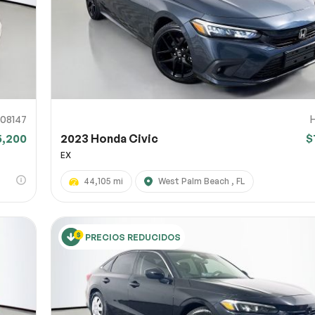
08147
5,200
2023 Honda Civic
$
EX
44,105 mi
West Palm Beach , FL
PRECIOS REDUCIDOS