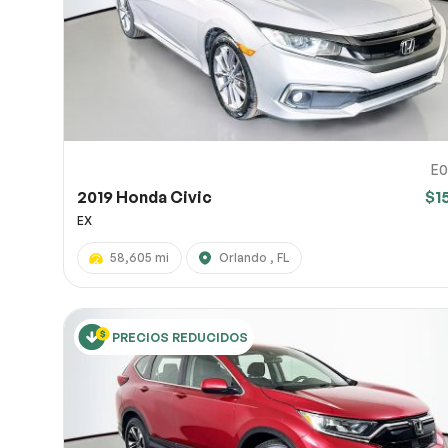
E0
2019 Honda Civic
$1
EX
58,605 mi
Orlando , FL
PRECIOS REDUCIDOS