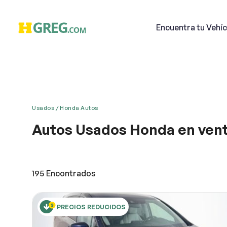
Encuentra
tu Vehíc
Usados
Honda Autos
Autos Usados Honda en ven
Email
Una conducción suave, su gran confort y el aislamie
Honda. Lleno de características, el automóvil tiene
espacio tanto delante como detrás. El carro se desl
195
Encontrados
rendimiento es su necesidad, entonces Honda deb
Descri
PRECIOS REDUCIDOS