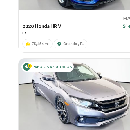
M7
2020 Honda HR V
$1
EX
75,454 mi
Orlando , FL
PRECIOS REDUCIDOS