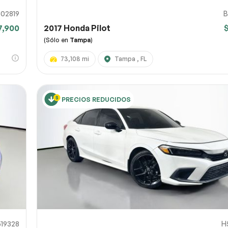
02819
B
7,900
2017 Honda Pilot
(Sólo en
Tampa
)
73,108 mi
Tampa , FL
PRECIOS REDUCIDOS
19328
H