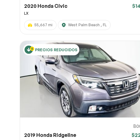
2020 Honda Civic
$1
LX
55,667 mi
West Palm Beach , FL
PRECIOS REDUCIDOS
B0
2019 Honda Ridgeline
$2