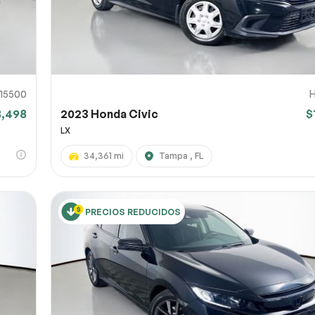
15500
8,498
2023 Honda Civic
$
LX
34,361 mi
Tampa , FL
PRECIOS REDUCIDOS