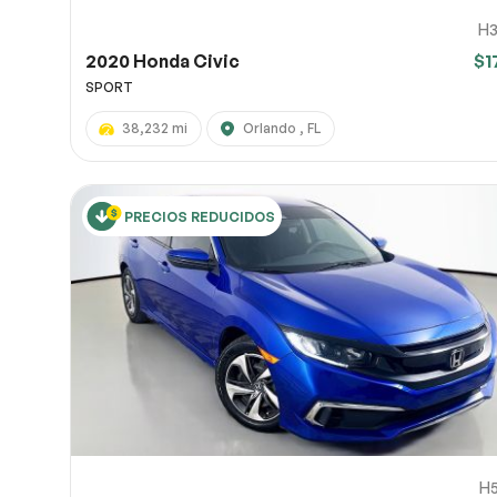
H3
2020 Honda Civic
$1
SPORT
38,232 mi
Orlando , FL
PRECIOS REDUCIDOS
H5