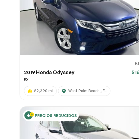
URL de
URL de
Comparte
(opciona
OneDrive
10
B
2019 Honda Odyssey
$1
EX
82,390 mi
West Palm Beach , FL
PRECIOS REDUCIDOS