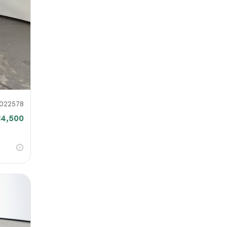
 o
iar
022578
14,500