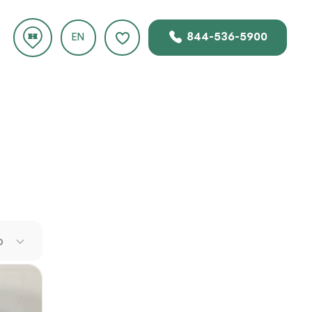
844-536-5900
EN
.
arca
ran
Si el
o