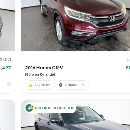
 la página
 captura de pantalla
 un enlace a una captura de pantalla o un vídeo que muestre el problema
l). Puedes subir el archivo a servicios como Google Drive, Dropbox, Imgur
Env
 y pegar aquí el enlace para compartir.
0% SÉCURITAIRE
124071
L
6,497
2016 Honda CR V
$
Enviar
(Sólo en
Orlando
)
71,790 mi
Orlando , FL
PRECIOS REDUCIDOS