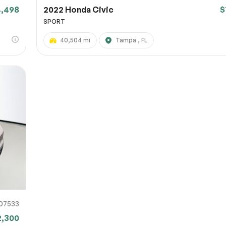
4,498
2022 Honda Civic
$
SPORT
40,504 mi
Tampa , FL
07533
2,300