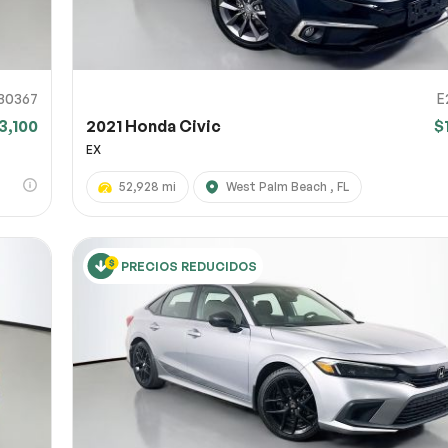
30367
E
3,100
2021 Honda Civic
$
EX
52,928 mi
West Palm Beach , FL
PRECIOS REDUCIDOS