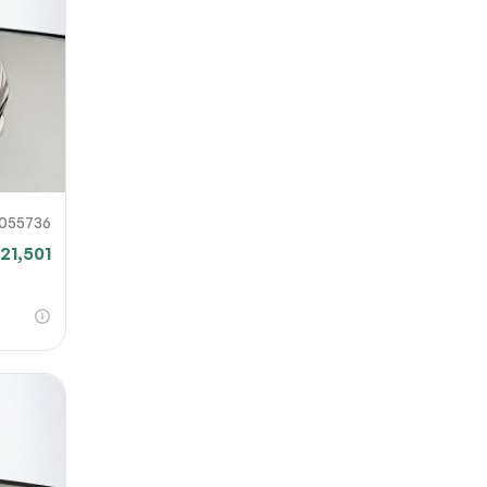
 o
iar
055736
21,501