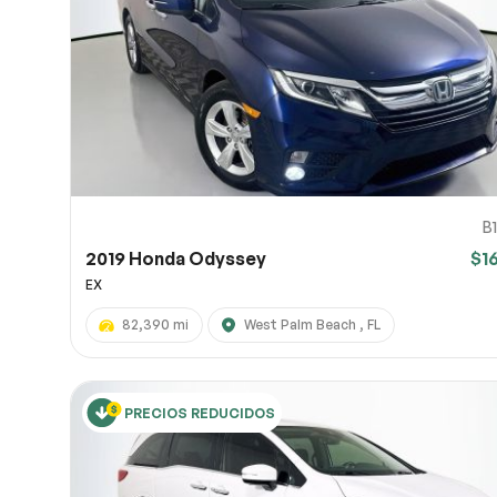
URL de
URL de
Comparte
(opciona
OneDrive
10
B
2019 Honda Odyssey
$1
EX
82,390 mi
West Palm Beach , FL
PRECIOS REDUCIDOS