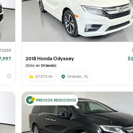
73359
7,997
2018 Honda Odyssey
$
(Sólo en
Orlando
)
67,073 mi
Orlando , FL
PRECIOS REDUCIDOS