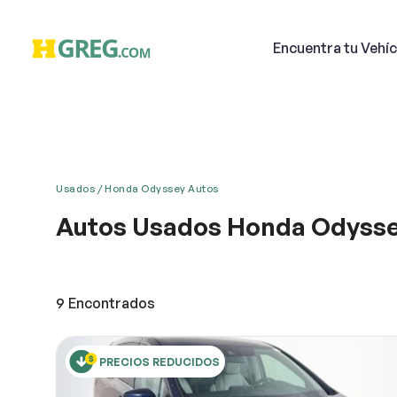
Encuentra
tu Vehíc
Usados
Honda Odyssey Autos
Autos Usados Honda Odysse
Email
Una conducción suave, su gran confort y el aislamie
Honda. Lleno de características, el automóvil tiene
espacio tanto delante como detrás. El carro se desl
9
Encontrados
rendimiento es su necesidad, entonces Honda deb
Descri
PRECIOS REDUCIDOS