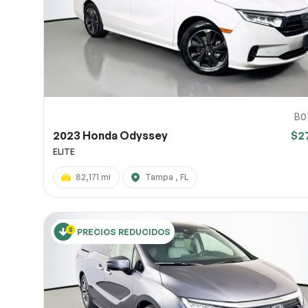
B0
2023 Honda Odyssey
$2
ELITE
82,171 mi
Tampa , FL
PRECIOS REDUCIDOS