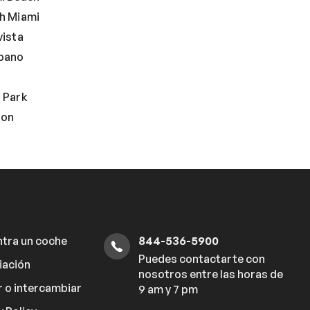
h Miami
ista
pano
 Park
ton
tra un coche
844-536-5900
Puedes contactarte con
iación
nosotros entre las horas de
 o intercambiar
9 am y 7 pm