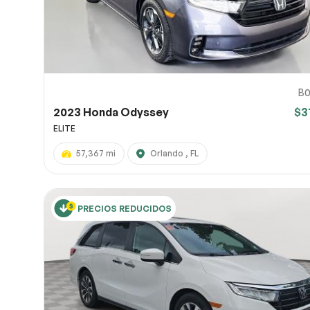
B0
2023 Honda Odyssey
$3
ELITE
57,367 mi
Orlando , FL
PRECIOS REDUCIDOS