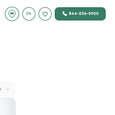
844-536-5900
EN
.
arca
ran
Si el
o