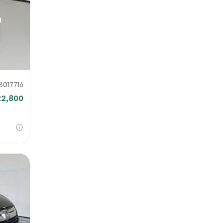
B017716
22,800