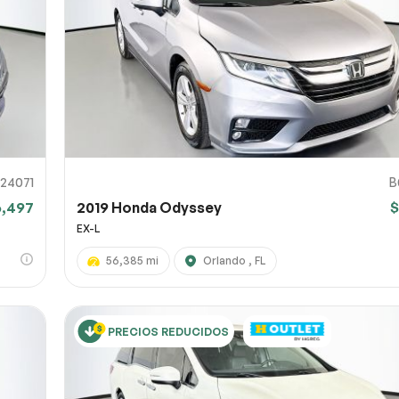
 la página
 captura de pantalla
 un enlace a una captura de pantalla o un vídeo que muestre el problema
l). Puedes subir el archivo a servicios como Google Drive, Dropbox, Imgur
Env
 y pegar aquí el enlace para compartir.
0% SÉCURITAIRE
124071
B
6,497
2019 Honda Odyssey
$
Enviar
EX-L
56,385 mi
Orlando , FL
PRECIOS REDUCIDOS