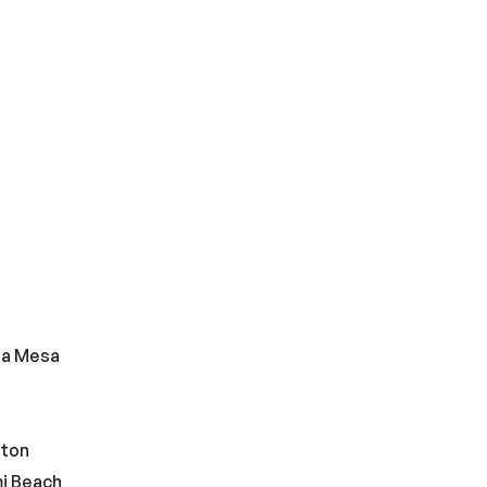
ta Mesa
ston
i Beach