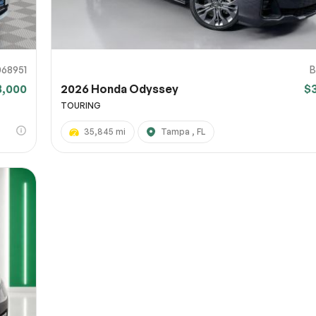
68951
B
8,000
2026 Honda Odyssey
$
TOURING
35,845 mi
Tampa , FL