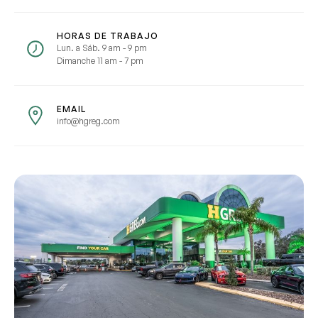
Describe cómo reproducir el problema.
HORAS DE TRABAJO
Lun. a Sáb. 9 am - 9 pm
Dimanche 11 am - 7 pm
URL de la página
EMAIL
info@hgreg.com
URL de captura de pantalla
Comparte un enlace a una captura de pantalla o un vídeo
que muestre el problema (opcional). Puedes subir el
archivo a servicios como Google Drive, Dropbox, Imgur o
OneDrive y pegar aquí el enlace para compartir.
Enviar