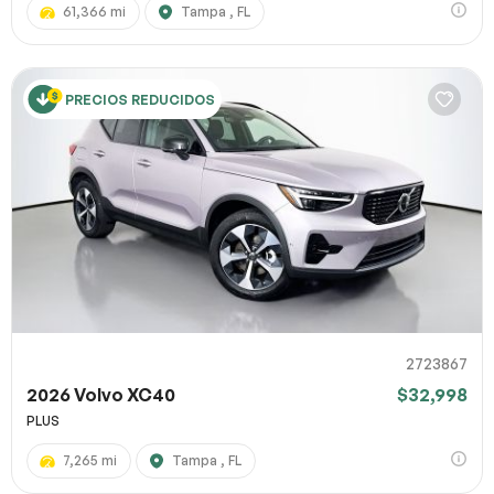
61,366 mi
Tampa , FL
PRECIOS REDUCIDOS
2723867
2026 Volvo XC40
$32,998
PLUS
7,265 mi
Tampa , FL