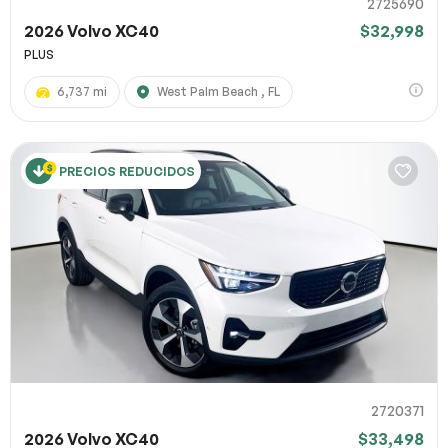
2725690
2026 Volvo XC40
$32,998
PLUS
6,737 mi
West Palm Beach , FL
PRECIOS REDUCIDOS
2720371
2026 Volvo XC40
$33,498