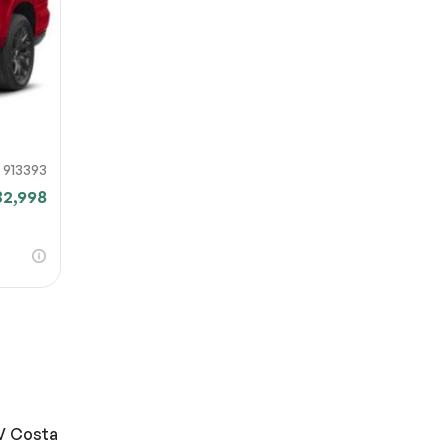
913393
32,998
SV Costa