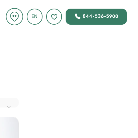
844-536-5900
EN
.
tras
s
an