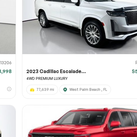
 la página
 captura de pantalla
 un enlace a una captura de pantalla o un vídeo que muestre el problema
l). Puedes subir el archivo a servicios como Google Drive, Dropbox, Imgur
Env
 y pegar aquí el enlace para compartir.
0% SÉCURITAIRE
913206
8,998
2023 Cadillac Escalade...
$
Enviar
4WD PREMIUM LUXURY
77,639 mi
West Palm Beach , FL