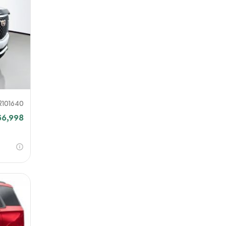
 o
iar
R101640
56,998