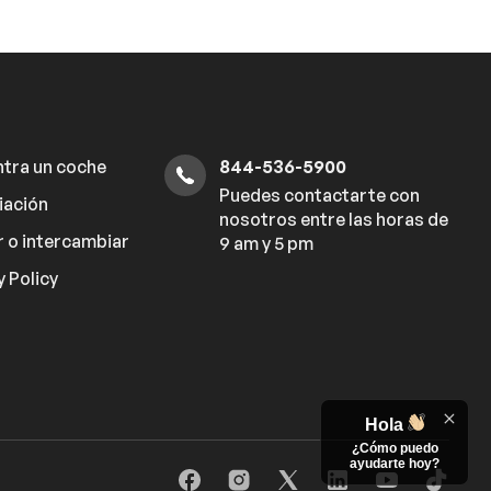
tra un coche
844-536-5900
Puedes contactarte con
iación
nosotros entre las horas de
 o intercambiar
9 am y 5 pm
y Policy
Hola
¿Cómo puedo
ayudarte hoy?