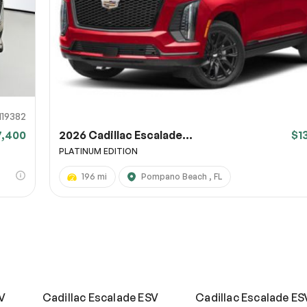
119382
7,400
2026 Cadillac Escalade...
$1
PLATINUM EDITION
196 mi
Pompano Beach , FL
V
Cadillac Escalade ESV
Cadillac Escalade E