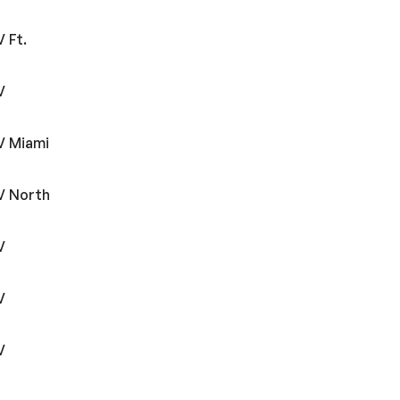
 Ft.
V
V Miami
V North
V
V
V