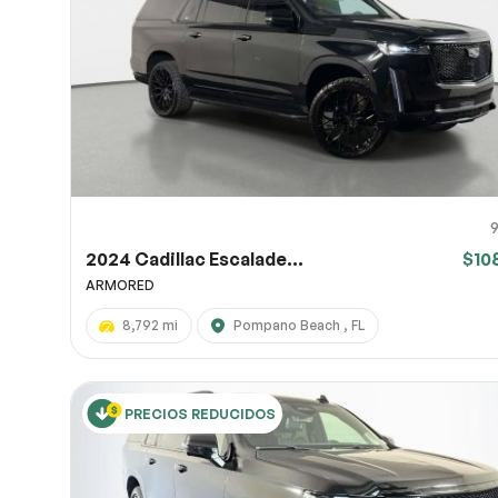
URL de
URL de
Comparte
(opciona
OneDrive
10
2024 Cadillac Escalade...
$10
ARMORED
8,792 mi
Pompano Beach , FL
PRECIOS REDUCIDOS