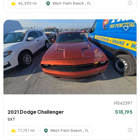
46,390 mi
West Palm Beach , FL
H542397
2021 Dodge Challenger
$18,195
SXT
77,757 mi
West Palm Beach , FL