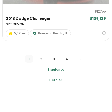
912766
2018 Dodge Challenger
$109,129
SRT DEMON
5,571 mi
Pompano Beach , FL
1
2
3
4
5
Siguiente
Dernier