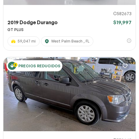
C582673
2019 Dodge Durango
$19,997
GT PLUS
59,047 mi
West Palm Beach , FL
PRECIOS REDUCIDOS