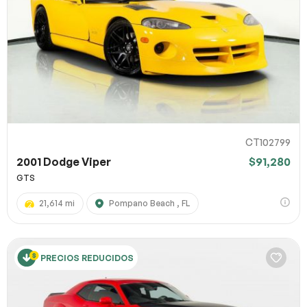
CT102799
2001 Dodge Viper
$91,280
GTS
21,614 mi
Pompano Beach , FL
PRECIOS REDUCIDOS