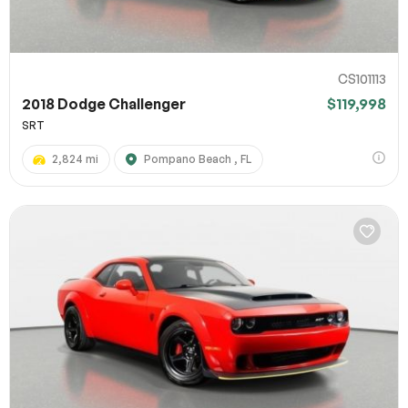
CS101113
2018 Dodge Challenger
$119,998
SRT
2,824 mi
Pompano Beach , FL