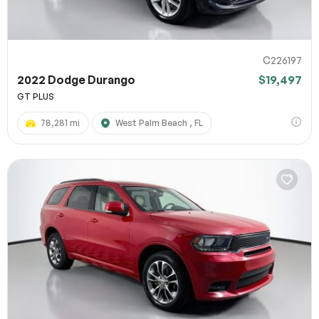
C226197
2022 Dodge Durango
$19,497
GT PLUS
78,281 mi
West Palm Beach , FL