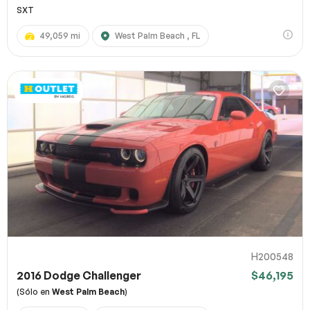
SXT
49,059 mi
West Palm Beach , FL
H200548
2016 Dodge Challenger
$46,195
(Sólo en
West Palm Beach
)