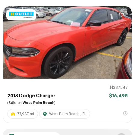
H337547
2018 Dodge Charger
$16,495
(Sólo en
West Palm Beach
)
77,987 mi
West Palm Beach , FL