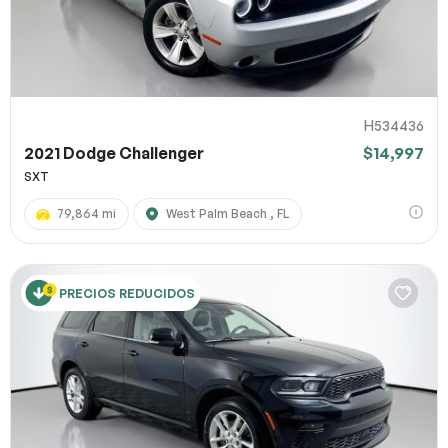
H534436
2021 Dodge Challenger
$14,997
SXT
79,864 mi
West Palm Beach , FL
PRECIOS REDUCIDOS