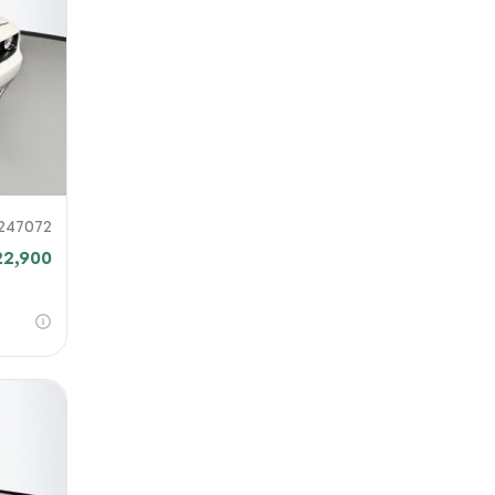
 o
iar
247072
22,900