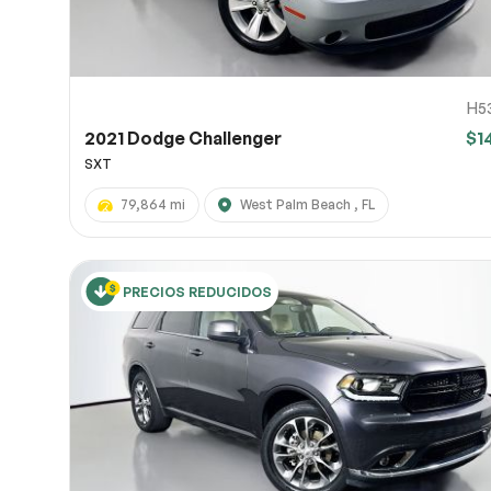
H5
2021 Dodge Challenger
$1
SXT
79,864 mi
West Palm Beach , FL
PRECIOS REDUCIDOS