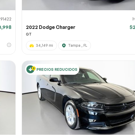
91422
0,998
2022 Dodge Charger
$
GT
34,149 mi
Tampa , FL
PRECIOS REDUCIDOS