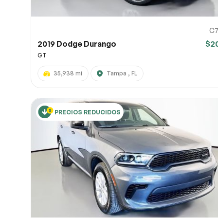
C7
2019 Dodge Durango
$2
GT
35,938 mi
Tampa , FL
PRECIOS REDUCIDOS