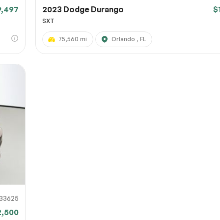
9,497
2023 Dodge Durango
$
SXT
75,560 mi
Orlando , FL
33625
2,500