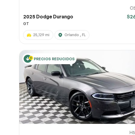
C5
2025 Dodge Durango
$2
GT
25,129 mi
Orlando , FL
PRECIOS REDUCIDOS
H5