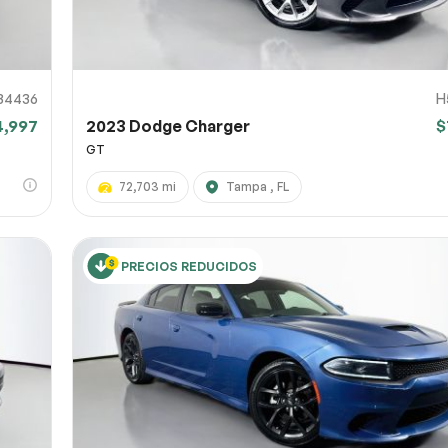
34436
H
4,997
2023 Dodge Charger
$
GT
72,703 mi
Tampa , FL
PRECIOS REDUCIDOS