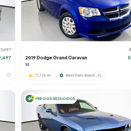
26197
9,497
2019 Dodge Grand Caravan
$
SE
77,776 mi
West Palm Beach , FL
PRECIOS REDUCIDOS