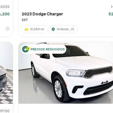
32125
6,200
2023 Dodge Charger
$
SXT
31,580 mi
Orlando , FL
PRECIOS REDUCIDOS
19700