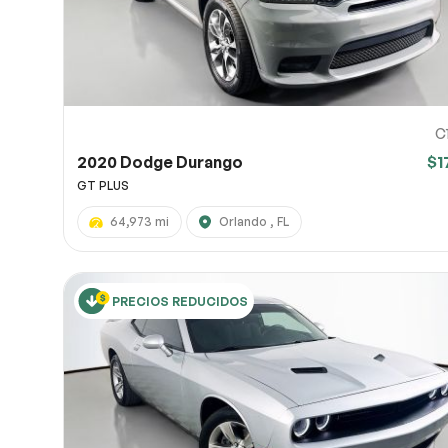
C
2020 Dodge Durango
$1
GT PLUS
64,973 mi
Orlando , FL
PRECIOS REDUCIDOS