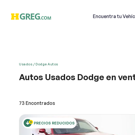
Encuentra
tu Vehíc
Usados
Dodge Autos
Autos Usados Dodge en ven
Email
Este clásico carro americano está equipado con t
conducción. Su construcción musculosa con caracte
en el mercado. Es un automóvil de calidad total c
73
Encontrados
perfecta de exterior robusto y cómodo interior, u
Descri
PRECIOS REDUCIDOS