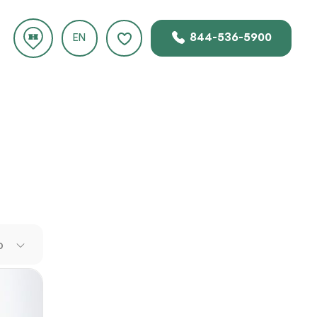
844-536-5900
EN
.
intiva
cla
o