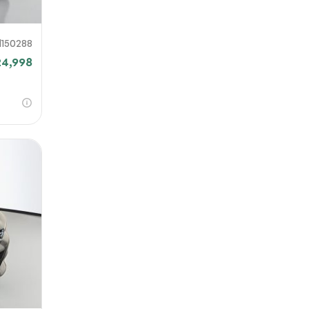
H150288
24,998