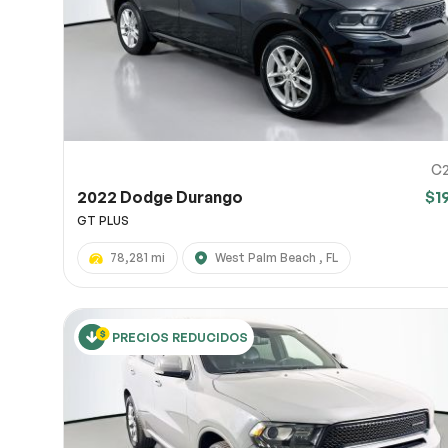
C2
2022 Dodge Durango
$1
GT PLUS
78,281 mi
West Palm Beach , FL
PRECIOS REDUCIDOS