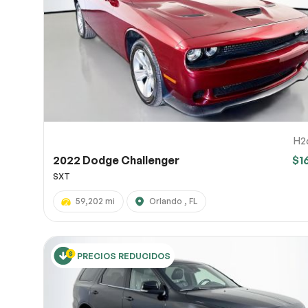
URL de
URL de
Comparte
(opciona
OneDrive
10
H2
2022 Dodge Challenger
$1
SXT
59,202 mi
Orlando , FL
PRECIOS REDUCIDOS