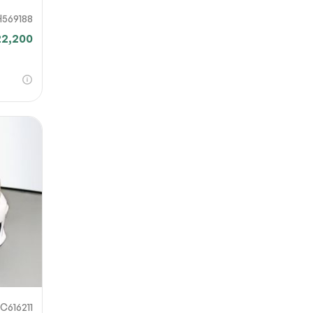
H569188
22,200
C616211