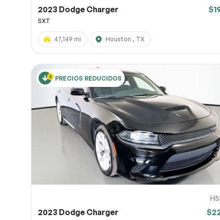
2023 Dodge Charger
$1
SXT
47,149 mi
Houston , TX
PRECIOS REDUCIDOS
H5
2023 Dodge Charger
$2