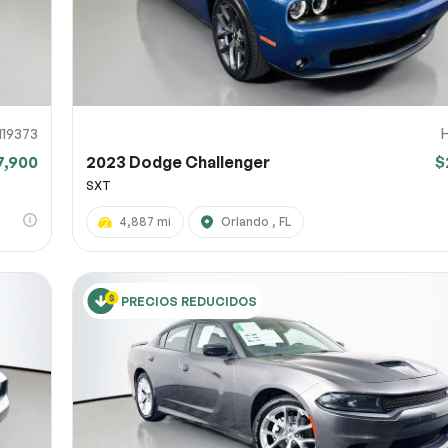
119373
7,900
2023 Dodge Challenger
$
SXT
4,887 mi
Orlando , FL
PRECIOS REDUCIDOS