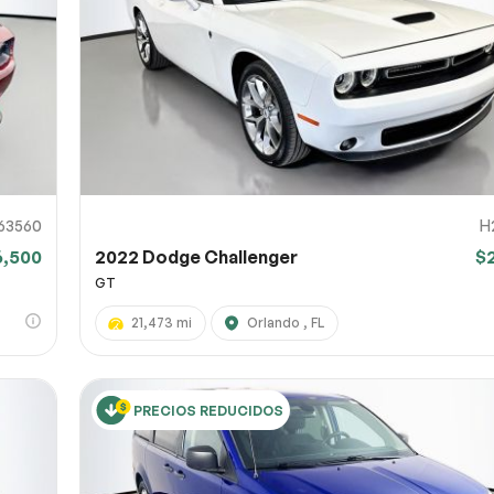
 la página
 captura de pantalla
 un enlace a una captura de pantalla o un vídeo que muestre el problema
l). Puedes subir el archivo a servicios como Google Drive, Dropbox, Imgur
Env
 y pegar aquí el enlace para compartir.
0% SÉCURITAIRE
63560
H
6,500
2022 Dodge Challenger
$
Enviar
GT
21,473 mi
Orlando , FL
PRECIOS REDUCIDOS