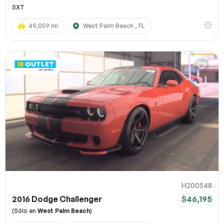
SXT
49,059 mi
West Palm Beach , FL
H200548
2016 Dodge Challenger
$46,195
(Sólo en
West Palm Beach
)