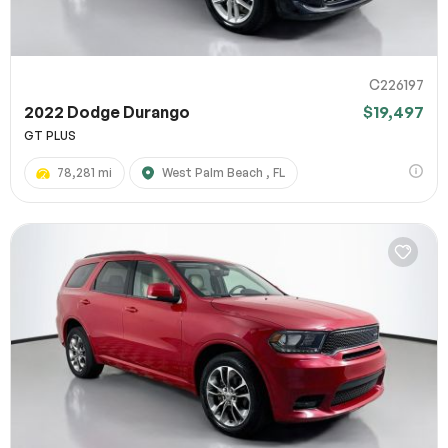
C226197
2022 Dodge Durango
$19,497
GT PLUS
78,281 mi
West Palm Beach , FL