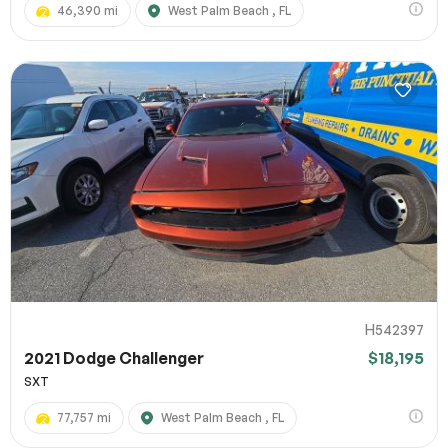
46,390 mi
West Palm Beach , FL
H542397
2021 Dodge Challenger
$18,195
SXT
77,757 mi
West Palm Beach , FL