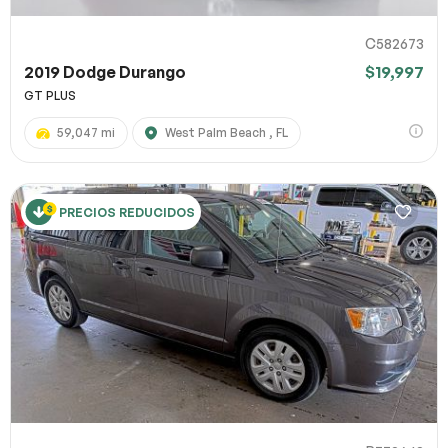
C582673
2019 Dodge Durango
$19,997
GT PLUS
59,047 mi
West Palm Beach , FL
PRECIOS REDUCIDOS