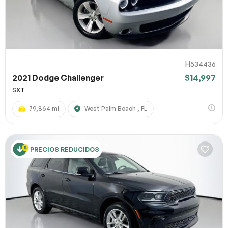
H534436
2021 Dodge Challenger
$14,997
SXT
79,864 mi
West Palm Beach , FL
PRECIOS REDUCIDOS