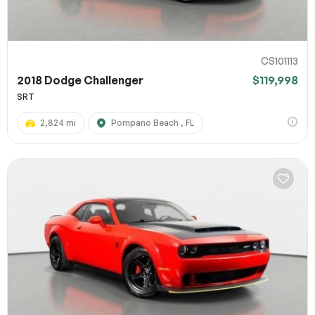
CS101113
2018 Dodge Challenger
$119,998
SRT
2,824 mi
Pompano Beach , FL