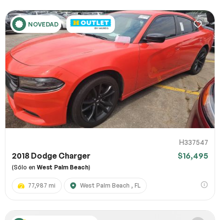
NOVEDAD
H337547
2018 Dodge Charger
$16,495
(Sólo en
West Palm Beach
)
77,987 mi
West Palm Beach , FL