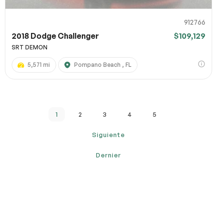
912766
2018 Dodge Challenger
$109,129
SRT DEMON
5,571 mi
Pompano Beach , FL
1
2
3
4
5
Siguiente
Dernier