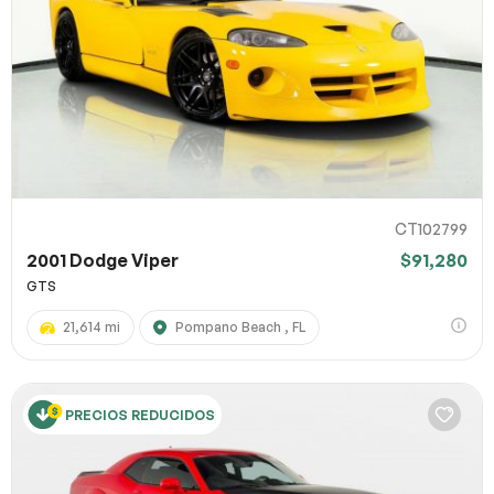
CT102799
2001 Dodge Viper
$91,280
GTS
21,614 mi
Pompano Beach , FL
PRECIOS REDUCIDOS