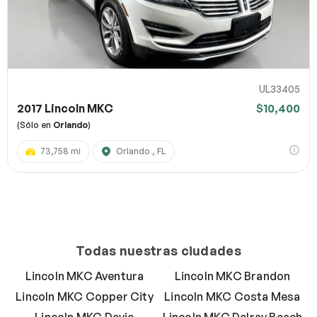
UL33405
2017 Lincoln MKC
$10,400
(Sólo en
Orlando
)
73,758 mi
Orlando , FL
Todas nuestras ciudades
Lincoln MKC Aventura
Lincoln MKC Brandon
Lincoln MKC Copper City
Lincoln MKC Costa Mesa
Lincoln MKC Davie
Lincoln MKC Delray Beach