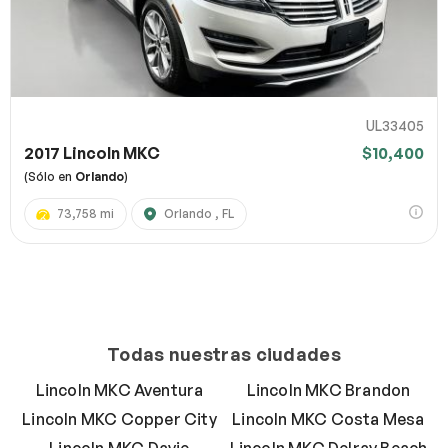
UL33405
2017 Lincoln MKC
$10,400
(Sólo en
Orlando
)
73,758 mi
Orlando , FL
Todas nuestras ciudades
Lincoln MKC Aventura
Lincoln MKC Brandon
Lincoln MKC Copper City
Lincoln MKC Costa Mesa
Lincoln MKC Davie
Lincoln MKC Delray Beach