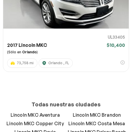
UL33405
2017 Lincoln MKC
$10,400
(Sólo en
Orlando
)
73,758 mi
Orlando , FL
Todas nuestras ciudades
Lincoln MKC Aventura
Lincoln MKC Brandon
Lincoln MKC Copper City
Lincoln MKC Costa Mesa
Lincoln MKC Davie
Lincoln MKC Delray Beach